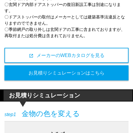
〇玄関ドア内部ドアストッパーの復旧新設工事は別途になりま
す。
〇ドアストッパーの取付はメーカーとしては建築基準法違反とな
りますのでできません。
〇季節網戸の取り外しは玄関ドアの工事に含まれておりますが、
再取付または処分費は含まれておりません。
メーカーのWEBカタログを見る
open_in_new
お見積りシミュレーションはこちら
お見積りシミュレーション
金物の色を変える
step1