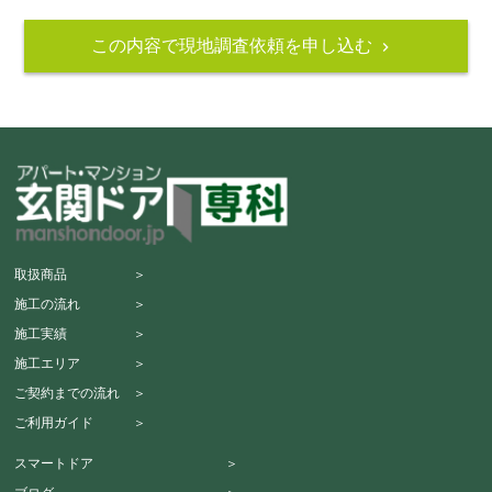
この内容で現地調査依頼を申し込む
navigate_next
取扱商品 ＞
施工の流れ ＞
施工実績 ＞
施工エリア ＞
ご契約までの流れ ＞
ご利用ガイド ＞
スマートドア ＞