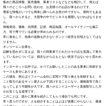
集めた商品情報、販売価格、業者リストなどなどを検討して、例えば
我々のところへお問い合わせ、お見積りのお話が来るわけです。
豊富な情報がいつでも簡単に調べられる世の中ですから、便利でもある
し、我々からすると、大競争の中でビジネスを展開しなければなりませ
ん。
情報発信、価格、信用度、記述、商品知識、オールマイティーな施工
力、等で秀でている必要が求められるのです。
常に進化して、他者の追随を許さないダントツ経営を目指さなくてはな
りません。
オンリーエン企業を。
誤解を恐れずに言えば、我々の同業者でどれだけその点を意識して努力
しているかについては、残念ながら心もとない状況ではないかと思われ
ます。
インターネット以外では、かつてお願いしたことのある業者に依頼する
ケースも多分にあります。
この場合、例えばリフォーム会社に玄関ドア取り換えを依頼すると、そ
こと取引のあるサッシ屋さんが下請けすることになり、価格面等で高く
なってしまう可能性が大です。我々がエンドユーザーと直接取引した方
がお安くなる道理です。
このことは、誰かに業者を紹介してもらう場合でも同じです。
常々思うのですが、人を紹介することはよほど慎重にやらないと、最後